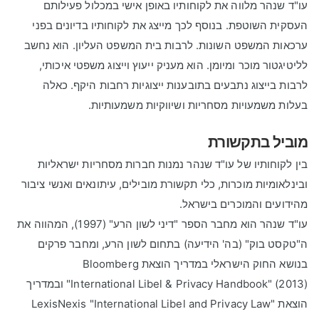
עו"ד שנהר מלווה את לקוחותיו באופן אישי במכלול פעילותם
העסקית השוטפת. בנוסף לכך מייצג את לקוחותיו בדיונים בפני
ערכאות המשפט השונות. לרבות בית המשפט העליון. הוא נחשב
לליטיגטור מוכר ומיומן. הוא מעניק ייעוץ וייצוג משפטי איכותי,
לרבות בייצוג נתבעים בתובענות ייצוגיות רחבות היקף. כאלה
בעלות משמעויות מסחריות ושיווקיות משמעותיות.
מוביל בתקשורת
בין לקוחותיו של עו"ד שנהר נמנות חברות מסחריות ישראליות
ובינלאומיות מוכרות, כלי תקשורת מובילים, עיתונאים ואנשי ציבור
מהידועים והמוכרים בישראל.
עו"ד שנהר הוא מחבר הספר "דיני לשון הרע" (1997), המהווה את
ה"טקסט בוק" (בה' הידיעה) בתחום לשון הרע, ומחבר פרקים
בנושא החוק הישראלי במדריך הוצאת
Bloomberg
"International Libel & Privacy Handbook" (2013)
ובמדריך
הוצאת
LexisNexis "International Libel and Privacy Law"