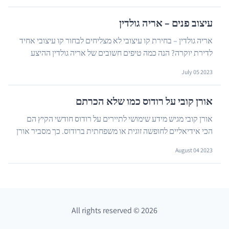
עיצוב פנים – אריה גולדין
אריה גולדין – בחירת קו עיצובי לא מצליחים לבחור קו עיצובי אחיד
לדירת יוקרה? הנה כמה טיפים חשובים של אריה גולדין ההיצע
הרחב של פריטי ריהוט לצד מגוון הסגנו...
…
July 05 2023
אורן קובי על רודוס כמו שלא הכרתם
אורן קובי מגיש מידע שימושי לתיירים על רודוס חודשי הקיץ הם
הכי אידיאליים לחופשה זוגית או משפחתית ברודוס. כך מסביר אורן
קובי מדריך אטרקציות וטיולים. למה ר...
…
August 04 2023
All rights reserved
©
2026