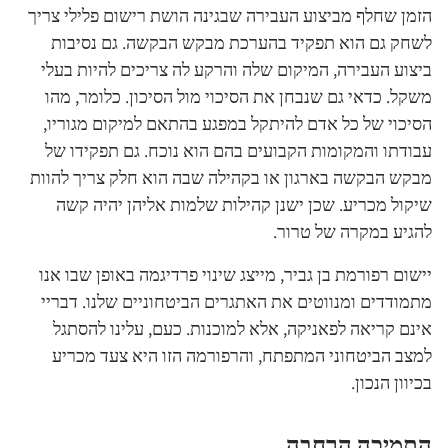
הזמן שחלף מביצוע העבירה שבגינה הושת רישום פלילי צריך
לשחק גם הוא תפקיד בהערכת מבקש הבקשה. גם נסיבות
ביצוע העבירה, המיקום שלה והרקע לה צריכים להיות בעלי
משקל. כדאי גם שנבחן את הסיכוי מול הסיכון. כלומר, מהו
הסיכוי של כל אדם להיתקל במפגע בהתאם למיקום מגוריו,
עבודתו והמקומות הקבועים בהם הוא נוכח. גם תפקידו של
מבקש הבקשה בארגון או בקהילה שבה הוא חלק צריך להוות
שיקול מכריע. שכן ישנן קהילות שלמות אליהן יהיה קשה
להגיע במקרה של טרור.
יישום רפורמת בן גביר, מייצג שינוי פרדיגמה באופן שבו אנו
מתמודדים ומנווטים את האתגרים הביטחוניים שלנו. דבריי
אינם קריאה לפאניקה, אלא למוכנות. כעם, עלינו להסתגל
למצב הביטחוני המתפתח, והרפורמה הזו היא צעד מכריע
בכיוון הנכון.
התמיכה הרחבה