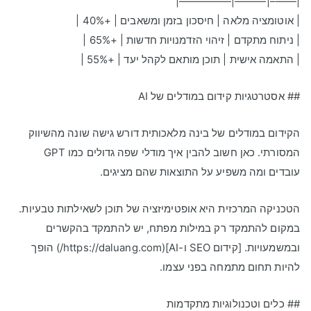
|——–|———|—————|
| אוטומציה מלאה | חיסכון בזמן ומשאבים | +40% |
| ניתוח מתקדם | זיהוי הזדמנויות חדשות | +65% |
| התאמה אישית | תוכן מותאם לקהל יעד | +55% |
## אסטרטגיות קידום במודלים של AI
הקידום במודלים של בינה מלאכותית דורש גישה שונה מהשיווק
המסורתי. כאן חשוב להבין איך מודלי שפה גדולים כמו GPT
עובדים ומה משפיע על התוצאות שהם מציגים.
הטכניקה המרכזית היא אופטימיזציה של תוכן לשאילתות טבעיות.
במקום להתמקד רק במילות מפתח, יש להתמקד בהקשרים
ובמשמעויות. [קידום SEO ו-AI](https://daluang.com/) הופך
להיות תחום מתמחה בפני עצמו.
## כלים וטכנולוגיות מתקדמות