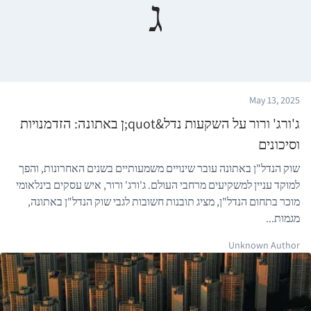
ג
May 13, 2025
ג'ורג' ורור על השקעות נדל&quot;ן באתונה: הזדמנויות
וסיכונים
שוק הנדל"ן באתונה עובר שינויים משמעותיים בשנים האחרונות, והפך
למוקד עניין למשקיעים מרחבי העולם. ג'ורג' ורור, איש עסקים בינלאומי
מוכר בתחום הנדל"ן, מציג תובנות חשובות לגבי שוק הנדל"ן באתונה,
מגמות...
Unknown Author