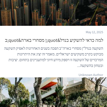
May 12, 2025
למה כדאי להשקיע בנדל&quot;ן מסחרי בארה&quot;ב
השקעה בנדל"ן מסחרי בארה"ב הפכה בשנים האחרונות לאפיק השקעה
מבוקש בקרב משקיעים ישראליים. מאמר זה יציג את היתרונות
המרכזיים של השקעה זו ויספק מידע חיוני למתעניינים בתחום. יציבות
ובטחון בהשקעה...
Unknown Author